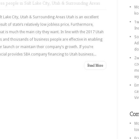
ss people in Salt Lake City, Utah & Surrounding Areas
Mo
ko
lt Lake City, Utah & Surrounding Areas Utah is an excellent
1w
sult of state’s relatively low jobless price. Furthermore,
In
at is much the main city they want. In line with the 2017 Utah
So
s and thousands of business people are effective in enabling
Ad
er launch or maintain their company’s growth. If you’re
do
inancial provides SBA company financing to Utah business...
Zw
cz
Read More
mo
wy
Em
ca
Vi
Com
Mo
to
Fr