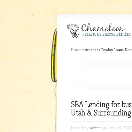
RELATIONS PRESSE DÉDIÉES 
Home
»
Arkansas Payday Loans Nea
SBA Lending for busi
Utah & Surrounding
Posted by
admin
on Août 28, 2020