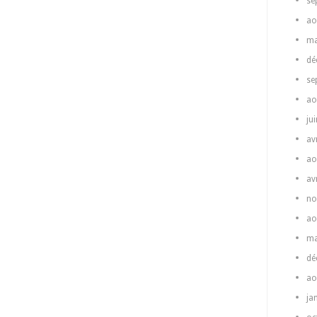
se
ao
ma
dé
se
ao
ju
av
ao
av
no
ao
ma
dé
ao
ja