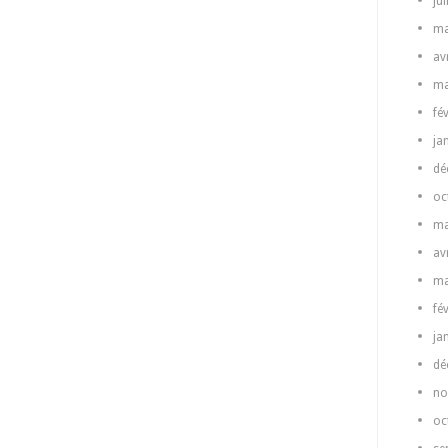
ju
ma
av
ma
fé
ja
dé
oc
ma
av
ma
fé
ja
dé
no
oc