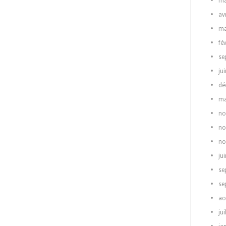
ma
av
ma
fé
se
ju
dé
ma
no
no
no
ju
se
se
ao
jui