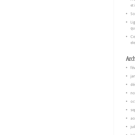
et
So
Li
qu
Се
el
Arch
fé
ja
dé
no
oc
se
ao
jui