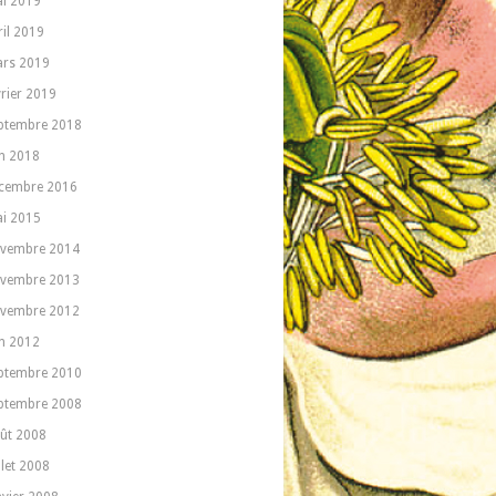
i 2019
ril 2019
rs 2019
vrier 2019
ptembre 2018
in 2018
cembre 2016
i 2015
vembre 2014
vembre 2013
vembre 2012
in 2012
ptembre 2010
ptembre 2008
ût 2008
llet 2008