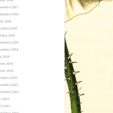
nvier 2008
vembre 2007
ptembre 2006
llet 2006
cembre 2005
tobre 2005
ptembre 2005
vembre 2004
i 2004
vrier 2004
nvier 2004
cembre 2003
vembre 2003
ptembre 2003
in 2003
ril 2003