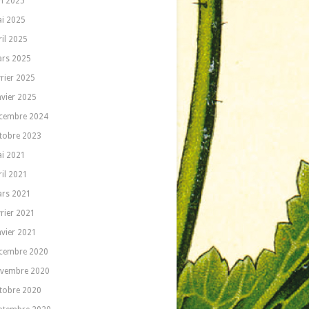
in 2025
i 2025
ril 2025
rs 2025
vrier 2025
nvier 2025
cembre 2024
tobre 2023
i 2021
ril 2021
rs 2021
vrier 2021
nvier 2021
cembre 2020
vembre 2020
tobre 2020