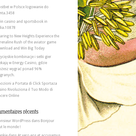
stbet w Polsce logowanie do
nta.3458
in casino and sportsbook in
dia.10878
aring to New Heights Experience the
renaline Rush of the aviator game
wnload and Win Big Today
ycięskie kombinacje i setki gier
ekają w Energy Casino, gdzie
żesz wygrać ponad 96%
granych.
ozioni a Portata di Click Sportaza
sino Rivoluziona il Tuo Modo di
ncere Online
mentaires récents
nsieur WordPress
dans
Bonjour
ut le monde !
ankie
dans
At vero eos et accusamus