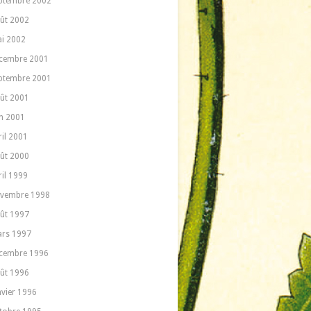
ptembre 2002
ût 2002
i 2002
cembre 2001
ptembre 2001
ût 2001
in 2001
ril 2001
ût 2000
ril 1999
vembre 1998
ût 1997
rs 1997
cembre 1996
ût 1996
nvier 1996