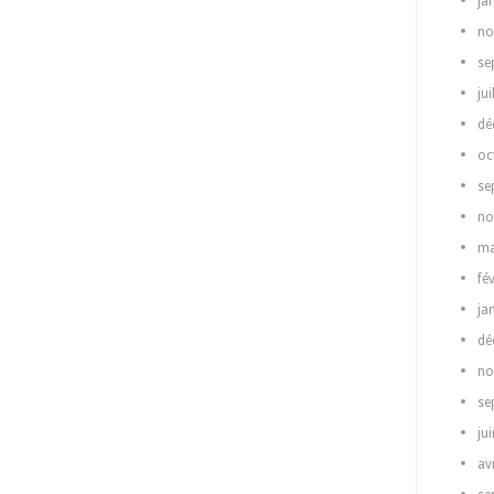
ja
no
se
jui
dé
oc
se
no
ma
fé
ja
dé
no
se
ju
av