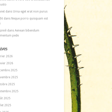
 iusto
viet
dans
Urna eget erat non purus
ght
dans
Neque porro quisquam est
i
ргей
dans
Aenean bibendum
ementum pede
ives
vrier 2026
nvier 2026
cembre 2025
vembre 2025
tobre 2025
ptembre 2025
ût 2025
llet 2025