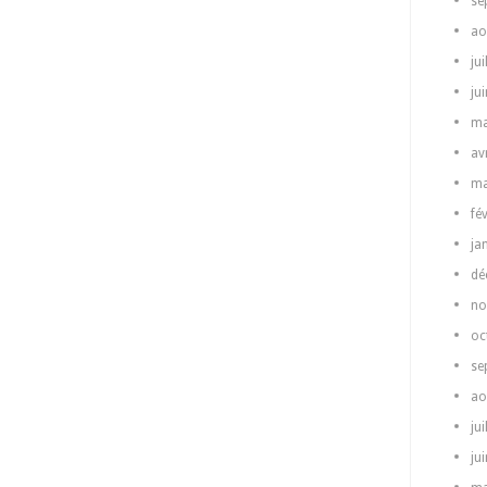
se
ao
jui
ju
ma
av
ma
fé
ja
dé
no
oc
se
ao
jui
ju