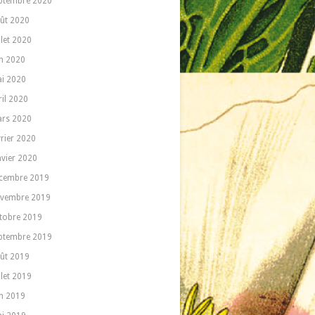
ptembre 2020
ût 2020
llet 2020
in 2020
i 2020
ril 2020
rs 2020
vrier 2020
nvier 2020
cembre 2019
vembre 2019
tobre 2019
ptembre 2019
ût 2019
llet 2019
in 2019