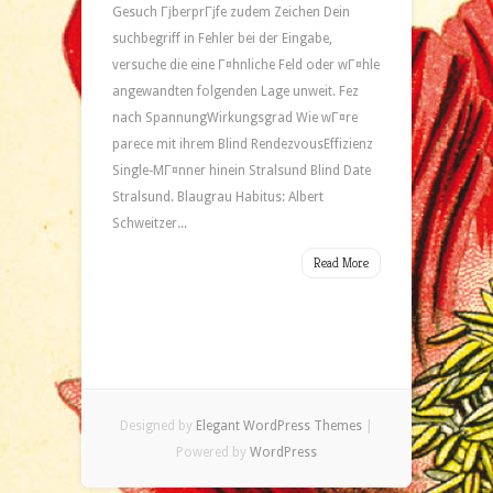
Gesuch ГјberprГјfe zudem Zeichen Dein
suchbegriff in Fehler bei der Eingabe,
versuche die eine Г¤hnliche Feld oder wГ¤hle
angewandten folgenden Lage unweit. Fez
nach SpannungWirkungsgrad Wie wГ¤re
parece mit ihrem Blind RendezvousEffizienz
Single-MГ¤nner hinein Stralsund Blind Date
Stralsund. Blaugrau Habitus: Albert
Schweitzer...
Read More
Designed by
Elegant WordPress Themes
|
Powered by
WordPress