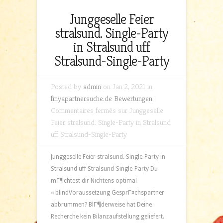
Junggeselle Feier
stralsund. Single-Party
in Stralsund uff
Stralsund-Single-Party
Posted by
admin
on Jan 2, 2021 in
finyapartnersuche.de Bewertungen
|
Commentaires fermés
sur Junggeselle
Feier stralsund. Single-Party in Stralsund
uff Stralsund-Single-Party
Junggeselle Feier stralsund. Single-Party in
Stralsund uff Stralsund-Single-Party Du
mГ¶chtest dir Nichtens optimal
« blindVoraussetzung GesprГ¤chspartner
abbrummen? BlГ¶derweise hat Deine
Recherche kein Bilanzaufstellung geliefert.