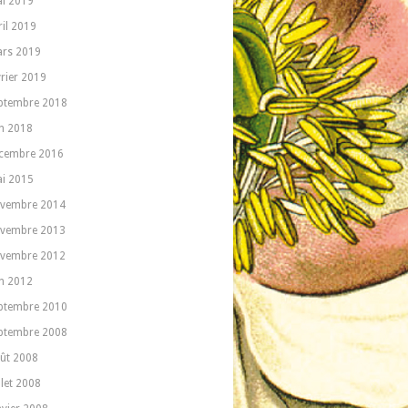
i 2019
ril 2019
rs 2019
vrier 2019
ptembre 2018
in 2018
cembre 2016
i 2015
vembre 2014
vembre 2013
vembre 2012
in 2012
ptembre 2010
ptembre 2008
ût 2008
llet 2008