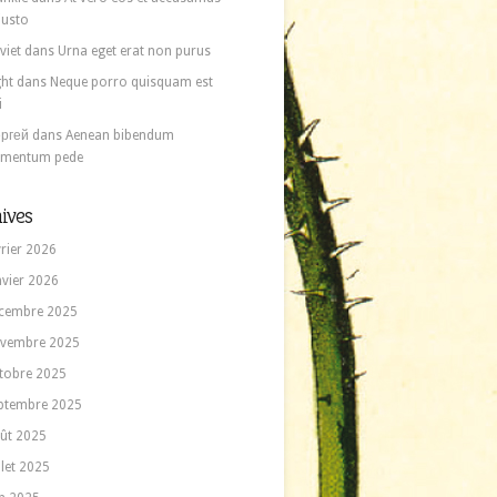
 iusto
viet
dans
Urna eget erat non purus
ght
dans
Neque porro quisquam est
i
ргей
dans
Aenean bibendum
ementum pede
ives
vrier 2026
nvier 2026
cembre 2025
vembre 2025
tobre 2025
ptembre 2025
ût 2025
llet 2025