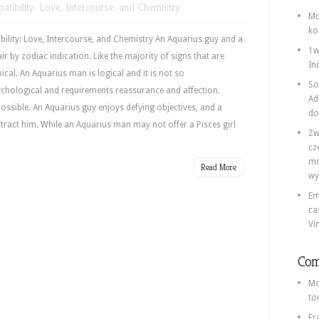
tibility: Love, Intercourse, and Chemistry
Mo
ko
ility: Love, Intercourse, and Chemistry An Aquarius guy and a
1w
ir by zodiac indication. Like the majority of signs that are
In
cal. An Aquarius man is logical and it is not so
So
sychological and requirements reassurance and affection.
Ad
mpossible. An Aquarius guy enjoys defying objectives, and a
do
ract him. While an Aquarius man may not offer a Pisces girl
Zw
cz
mo
Read More
wy
Em
ca
Vi
Com
Mo
to
Fr