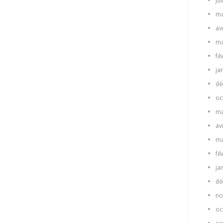
ju
ma
av
ma
fé
ja
dé
oc
ma
av
ma
fé
ja
dé
no
oc