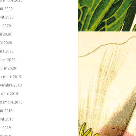
ptembre 2020
ût 2020
llet 2020
in 2020
i 2020
ril 2020
rs 2020
vrier 2020
nvier 2020
cembre 2019
vembre 2019
tobre 2019
ptembre 2019
ût 2019
llet 2019
in 2019