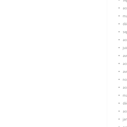
se
ao
ma
dé
se
ao
ju
av
ao
av
no
ao
ma
dé
ao
ja