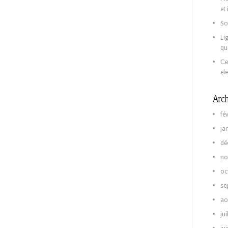
et
So
Li
qu
Се
el
Arch
fé
ja
dé
no
oc
se
ao
jui