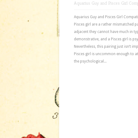
Aquarius Guy and Pisces Girl Compa
Aquarius Guy and Pisces Girl Compatib
Pisces girl are a rather mismatched pa
adjacent they cannot have much in typi
demonstrative, and a Pisces girl is p
Nevertheless, this pairing just isn’t i
Pisces girl is uncommon enough to att
the psychological...