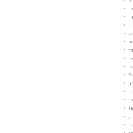
ja
no
se
jui
dé
oc
se
no
ma
fé
ja
dé
no
se
ju
av