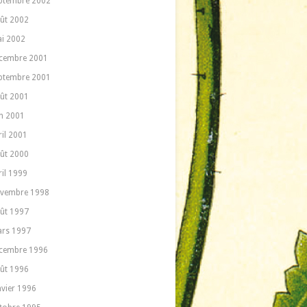
ptembre 2002
ût 2002
i 2002
cembre 2001
ptembre 2001
ût 2001
in 2001
ril 2001
ût 2000
ril 1999
vembre 1998
ût 1997
rs 1997
cembre 1996
ût 1996
nvier 1996