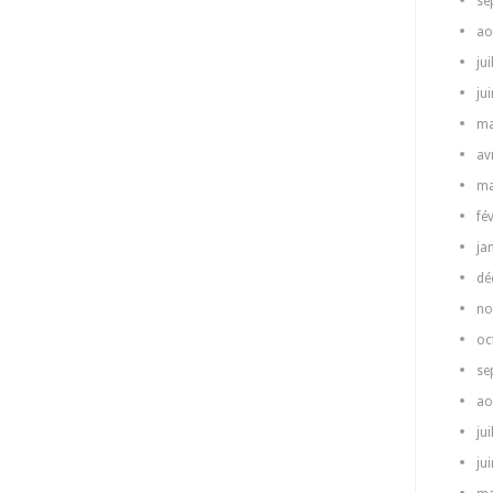
se
ao
jui
ju
ma
av
ma
fé
ja
dé
no
oc
se
ao
jui
ju