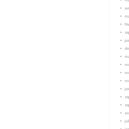
ma
av
ma
fé
se
ju
dé
ma
no
no
no
ju
se
se
ao
jui