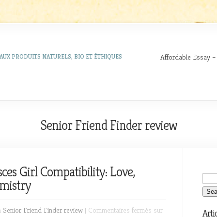
Affordable Essay –
AUX PRODUITS NATURELS, BIO ET ÉTHIQUES
Senior Friend Finder review
ces Girl Compatibility: Love,
emistry
n
Senior Friend Finder review
|
Commentaires fermés
sur
Arti