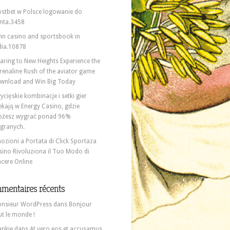
stbet w Polsce logowanie do
nta.3458
in casino and sportsbook in
dia.10878
aring to New Heights Experience the
renaline Rush of the aviator game
wnload and Win Big Today
ycięskie kombinacje i setki gier
ekają w Energy Casino, gdzie
żesz wygrać ponad 96%
granych.
ozioni a Portata di Click Sportaza
sino Rivoluziona il Tuo Modo di
ncere Online
mentaires récents
nsieur WordPress
dans
Bonjour
ut le monde !
ankie
dans
At vero eos et accusamus