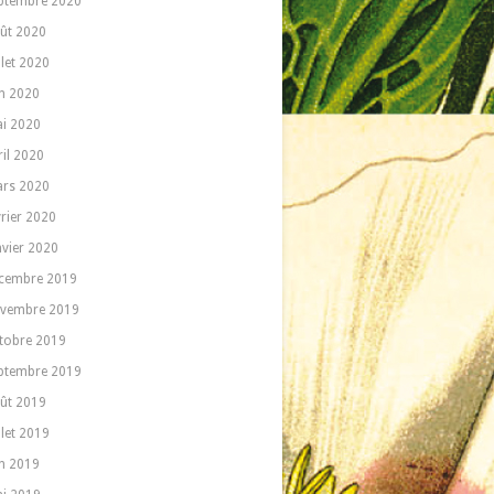
ptembre 2020
ût 2020
llet 2020
in 2020
i 2020
ril 2020
rs 2020
vrier 2020
nvier 2020
cembre 2019
vembre 2019
tobre 2019
ptembre 2019
ût 2019
llet 2019
in 2019