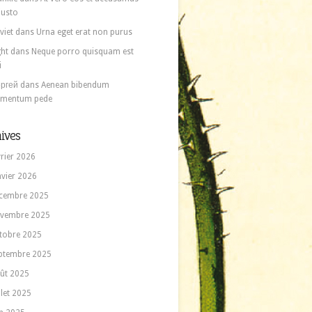
 iusto
viet
dans
Urna eget erat non purus
ght
dans
Neque porro quisquam est
i
ргей
dans
Aenean bibendum
ementum pede
ives
vrier 2026
nvier 2026
cembre 2025
vembre 2025
tobre 2025
ptembre 2025
ût 2025
llet 2025