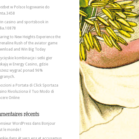
stbet w Polsce logowanie do
nta.3458
in casino and sportsbook in
dia.10878
aring to New Heights Experience the
renaline Rush of the aviator game
wnload and Win Big Today
ycięskie kombinacje i setki gier
ekają w Energy Casino, gdzie
żesz wygrać ponad 96%
granych.
ozioni a Portata di Click Sportaza
sino Rivoluziona il Tuo Modo di
ncere Online
mentaires récents
nsieur WordPress
dans
Bonjour
ut le monde !
ankie
dans
At vero eos et accusamus