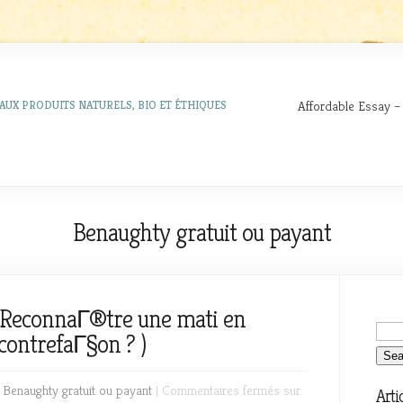
Affordable Essay –
AUX PRODUITS NATURELS, BIO ET ÉTHIQUES
Benaughty gratuit ou payant
 ReconnaГ®tre une mati en
contrefaГ§on ? )
n
Benaughty gratuit ou payant
|
Commentaires fermés
sur
Arti