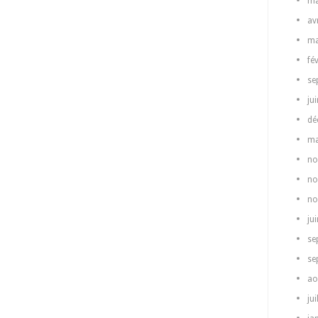
ma
av
ma
fé
se
ju
dé
ma
no
no
no
ju
se
se
ao
jui