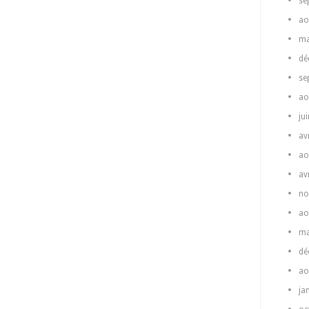
se
ao
ma
dé
se
ao
ju
av
ao
av
no
ao
ma
dé
ao
ja