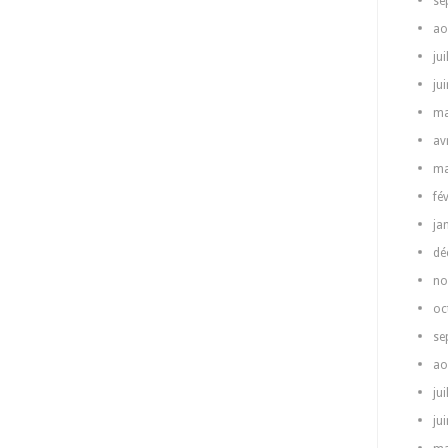
se
ao
jui
ju
ma
av
ma
fé
ja
dé
no
oc
se
ao
jui
ju