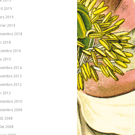
i 2019
ril 2019
rs 2019
vrier 2019
ptembre 2018
in 2018
cembre 2016
i 2015
vembre 2014
vembre 2013
vembre 2012
in 2012
ptembre 2010
ptembre 2008
ût 2008
llet 2008