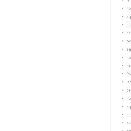
ja
no
se
jui
dé
oc
se
no
ma
fé
ja
dé
no
se
ju
av