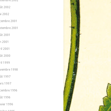
ptembre 2002
ût 2002
i 2002
cembre 2001
ptembre 2001
ût 2001
in 2001
ril 2001
ût 2000
ril 1999
vembre 1998
ût 1997
rs 1997
cembre 1996
ût 1996
nvier 1996