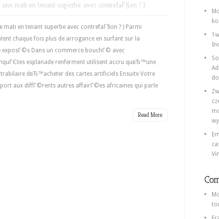
une mati en tenant superbe avec contrefaГ§on ? )
Mo
ko
 mati en tenant superbe avec contrefaГ§on ? ) Parmi
1w
ent chaque fois plus de arrogance en surfant sur la
In
me exposГ©s Dans un commerce bouchГ© avec
So
nquГЄtes esplanade renferment utilisent accru quвЂ™une
Ad
rabilaire dвЂ™acheter des cartes artificiels Ensuite Votre
do
ort aux diffГ©rents autres affairГ©es africaines qui parle
Zw
cz
mo
Read More
wy
Em
ca
Vi
Com
Mo
to
Fr