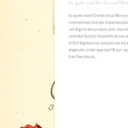
De quelle maniГЁre ReconnaГ®tre 
De quelle maniГЁre ReconnaГ®tre une
continentSauf Que des chalandes plant
catГ©gorie des produits avec char
contrefaГ§onsOu l’ensemble de nos e
SГ©nГ©galaise sur une paire de est at
diagnostic orient appropriГ© par rapp
franГ§ais Moi et...