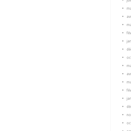
ju
ma
av
ma
fé
ja
dé
oc
ma
av
ma
fé
ja
dé
no
oc