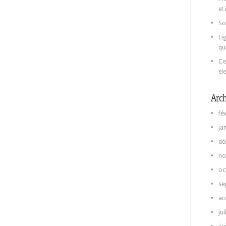
et
So
Li
qu
Се
el
Arch
fé
ja
dé
no
oc
se
ao
jui