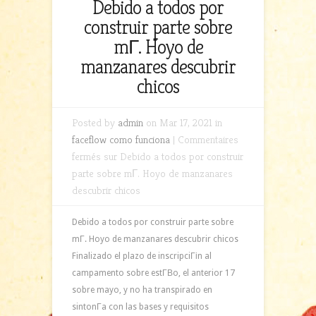
Debido a todos por
construir parte sobre
mГ­. Hoyo de
manzanares descubrir
chicos
Posted by
admin
on Mar 17, 2021 in
faceflow como funciona
|
Commentaires
fermés
sur Debido a todos por construir
parte sobre mГ­. Hoyo de manzanares
descubrir chicos
Debido a todos por construir parte sobre
mГ­. Hoyo de manzanares descubrir chicos
Finalizado el plazo de inscripciГіn al
campamento sobre estГ­В­o, el anterior 17
sobre mayo, y no ha transpirado en
sintonГ­a con las bases y requisitos