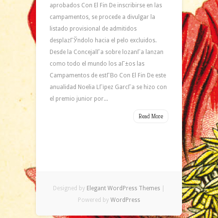
aprobados Con El Fin De inscribirse en las
campamentos, se procede a divulgar la
listado provisional de admitidos
desplazГЎndolo hacia el pelo excluidos.
Desde la ConcejalГ­a sobre lozanГ­a lanzan
como todo el mundo los aГ±os las
Campamentos de estГ­В­o Con El Fin De este
anualidad Noelia LГіpez GarcГ­a se hizo con
el premio junior por...
Read More
Designed by
Elegant WordPress Themes
|
Powered by
WordPress