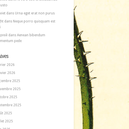
 iusto
viet
dans
Urna eget erat non purus
ght
dans
Neque porro quisquam est
i
ргей
dans
Aenean bibendum
ementum pede
ives
vrier 2026
nvier 2026
cembre 2025
vembre 2025
tobre 2025
ptembre 2025
ût 2025
llet 2025