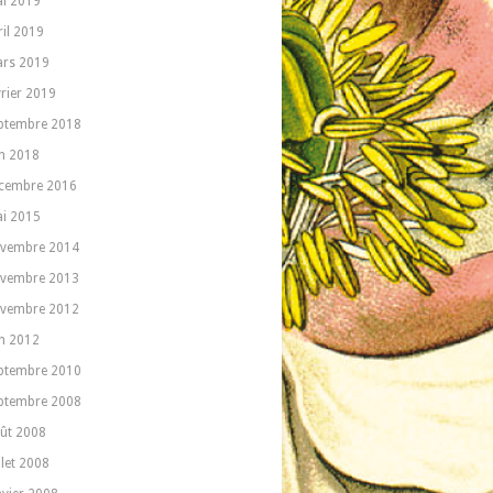
i 2019
ril 2019
rs 2019
vrier 2019
ptembre 2018
in 2018
cembre 2016
i 2015
vembre 2014
vembre 2013
vembre 2012
in 2012
ptembre 2010
ptembre 2008
ût 2008
llet 2008