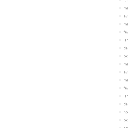
ju
ma
av
ma
fé
ja
dé
oc
ma
av
ma
fé
ja
dé
no
oc