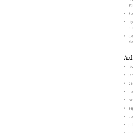
et
So
Li
qu
Се
el
Arch
fé
ja
dé
no
oc
se
ao
jui