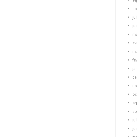
se
ao
jui
ju
ma
av
ma
fé
ja
dé
no
oc
se
ao
jui
ju