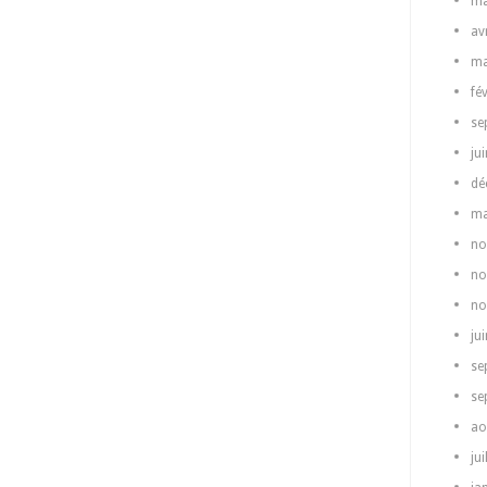
ma
av
ma
fé
se
ju
dé
ma
no
no
no
ju
se
se
ao
jui