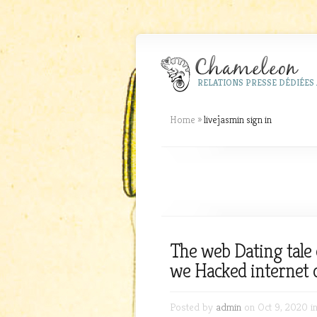
RELATIONS PRESSE DÉDIÉES 
Home
»
livejasmin sign in
The web Dating tale 
we Hacked internet 
Posted by
admin
on Oct 9, 2020 i