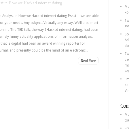
lyst in How we Hacked internet dating
Mo
ko
n Analyst in How we Hacked internet dating Pssst… we are able
1w
or your needs. Any subject. Virtually any essay. We’ll also meet
In
 online The TED talk, the way I Hacked internet dating, had been
So
emely funny actuality applications of information analysis.
Ad
 that is digital had been an award winning reporter for
do
rnal, and presently could be the mind of an electronic...
Zw
cz
Read More
mo
wy
Em
ca
Vi
Com
Mo
to
Fr