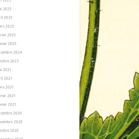
in 2025
i 2025
ril 2025
rs 2025
vrier 2025
nvier 2025
cembre 2024
tobre 2023
i 2021
ril 2021
rs 2021
vrier 2021
nvier 2021
cembre 2020
vembre 2020
tobre 2020