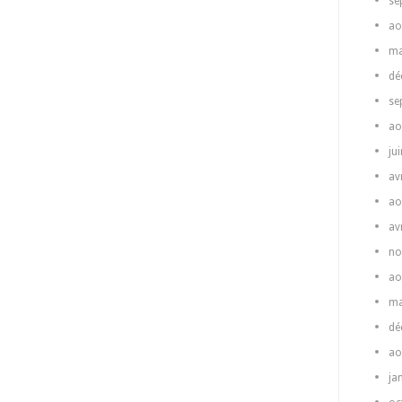
se
ao
ma
dé
se
ao
ju
av
ao
av
no
ao
ma
dé
ao
ja