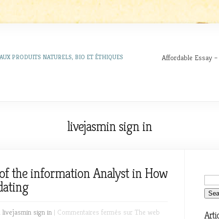
Affordable Essay –
AUX PRODUITS NATURELS, BIO ET ÉTHIQUES
livejasmin sign in
of the information Analyst in How
dating
n
livejasmin sign in
|
Commentaires fermés
sur The web
Arti