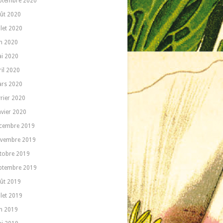
ptembre 2020
ût 2020
llet 2020
in 2020
i 2020
ril 2020
rs 2020
vrier 2020
nvier 2020
cembre 2019
vembre 2019
tobre 2019
ptembre 2019
ût 2019
llet 2019
in 2019