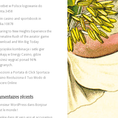
stbet w Polsce logowanie do
nta.3458
in casino and sportsbook in
dia.10878
aring to New Heights Experience the
renaline Rush of the aviator game
wnload and Win Big Today
ycięskie kombinacje i setki gier
ekają w Energy Casino, gdzie
żesz wygrać ponad 96%
granych.
ozioni a Portata di Click Sportaza
sino Rivoluziona il Tuo Modo di
ncere Online
mentaires récents
nsieur WordPress
dans
Bonjour
ut le monde !
ankie
dans
At vero eos et accusamus