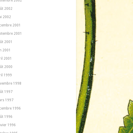
ptembre 2002
ût 2002
i 2002
cembre 2001
ptembre 2001
ût 2001
in 2001
ril 2001
ût 2000
ril 1999
vembre 1998
ût 1997
rs 1997
cembre 1996
ût 1996
nvier 1996