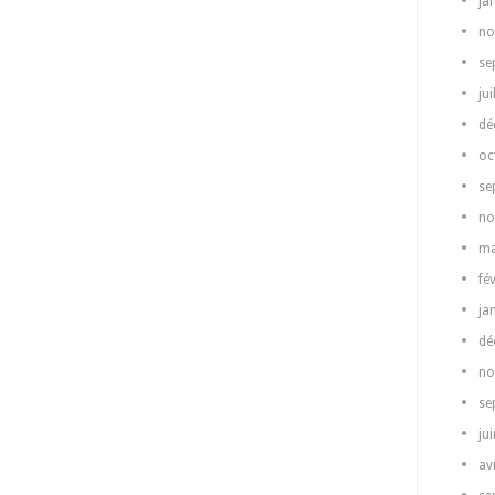
ja
no
se
jui
dé
oc
se
no
ma
fé
ja
dé
no
se
ju
av