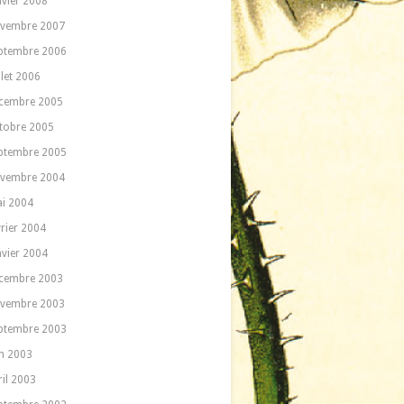
nvier 2008
vembre 2007
ptembre 2006
llet 2006
cembre 2005
tobre 2005
ptembre 2005
vembre 2004
i 2004
vrier 2004
nvier 2004
cembre 2003
vembre 2003
ptembre 2003
in 2003
ril 2003