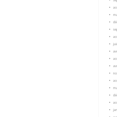
se
ao
ma
dé
se
ao
ju
av
ao
av
no
ao
ma
dé
ao
ja