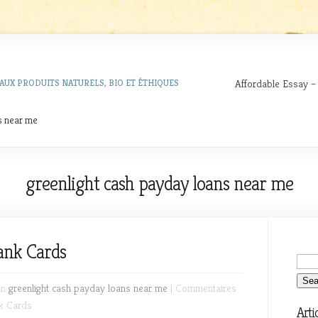
Affordable Essay –
AUX PRODUITS NATURELS, BIO ET ÉTHIQUES
s near me
greenlight cash payday loans near me
ank Cards
in
greenlight cash payday loans near me
|
Commentaires
k Cards
Arti