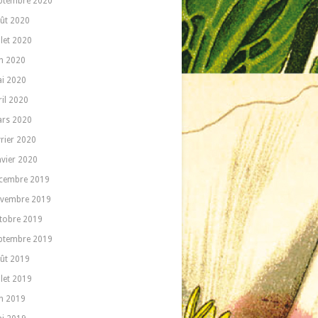
ptembre 2020
ût 2020
llet 2020
in 2020
i 2020
ril 2020
rs 2020
vrier 2020
nvier 2020
cembre 2019
vembre 2019
tobre 2019
ptembre 2019
ût 2019
llet 2019
in 2019