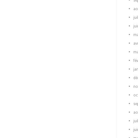
se
ao
jui
ju
ma
av
ma
fé
ja
dé
no
oc
se
ao
jui
ju