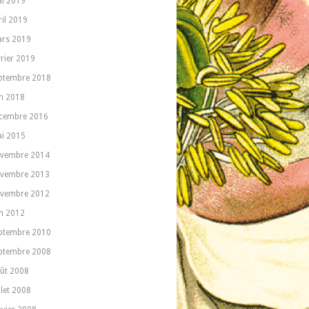
i 2019
ril 2019
rs 2019
vrier 2019
ptembre 2018
in 2018
cembre 2016
i 2015
vembre 2014
vembre 2013
vembre 2012
in 2012
ptembre 2010
ptembre 2008
ût 2008
llet 2008