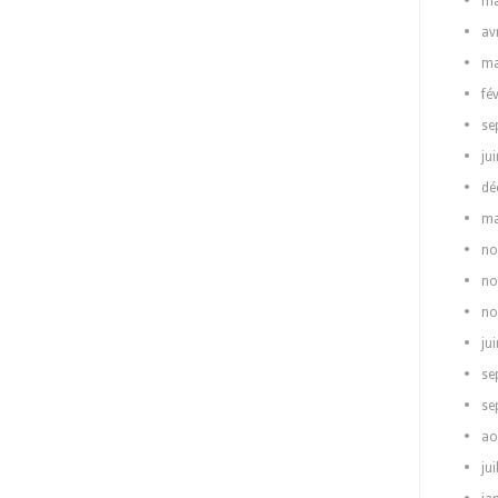
ma
av
ma
fé
se
ju
dé
ma
no
no
no
ju
se
se
ao
jui