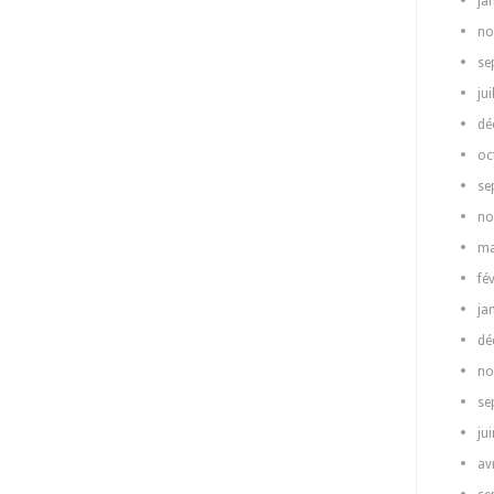
ja
no
se
jui
dé
oc
se
no
ma
fé
ja
dé
no
se
ju
av