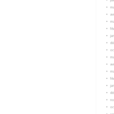
ju
ma
av
ma
fé
ja
dé
oc
ma
av
ma
fé
ja
dé
no
oc