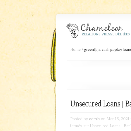
RELATIONS PRESSE DÉDIÉES 
Home
»
greenlight cash payday loan
Unsecured Loans | B
Posted by
admin
on Mar 16, 2021 
fermés
sur Unsecured Loans | Ban