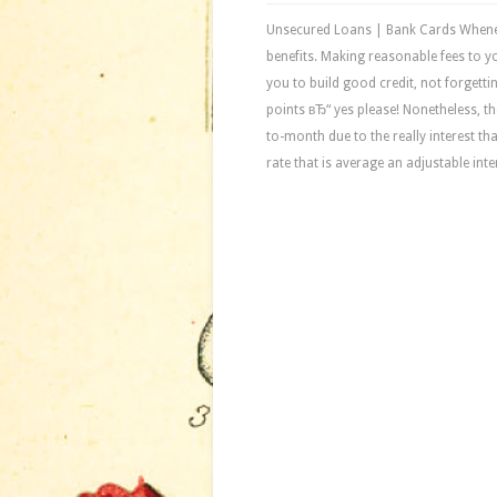
Unsecured Loans | Bank Cards Wheneve
benefits. Making reasonable fees to y
you to build good credit, not forgetti
points вЂ“ yes please! Nonetheless, t
to-month due to the really interest tha
rate that is average an adjustable int