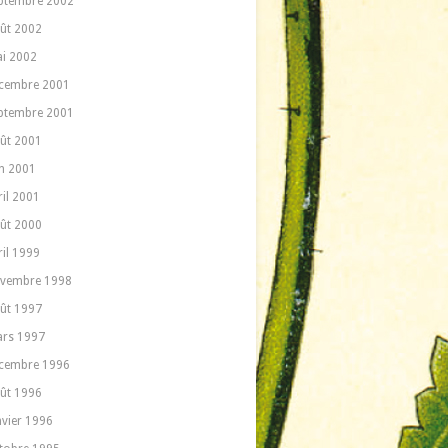
ptembre 2002
ût 2002
i 2002
cembre 2001
ptembre 2001
ût 2001
in 2001
ril 2001
ût 2000
ril 1999
vembre 1998
ût 1997
rs 1997
cembre 1996
ût 1996
nvier 1996