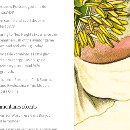
stbet w Polsce logowanie do
nta.3458
in casino and sportsbook in
dia.10878
aring to New Heights Experience the
renaline Rush of the aviator game
wnload and Win Big Today
ycięskie kombinacje i setki gier
ekają w Energy Casino, gdzie
żesz wygrać ponad 96%
granych.
ozioni a Portata di Click Sportaza
sino Rivoluziona il Tuo Modo di
ncere Online
mentaires récents
nsieur WordPress
dans
Bonjour
ut le monde !
ankie
dans
At vero eos et accusamus