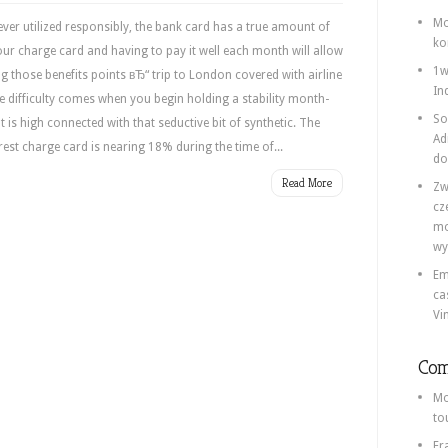
Mo
r utilized responsibly, the bank card has a true amount of
ko
our charge card and having to pay it well each month will allow
1w
ng those benefits points вЂ“ trip to London covered with airline
In
he difficulty comes when you begin holding a stability month-
So
t is high connected with that seductive bit of synthetic. The
Ad
erest charge card is nearing 18% during the time of...
do
Read More
Zw
cz
mo
wy
Em
ca
Vi
Com
Mo
to
Fr