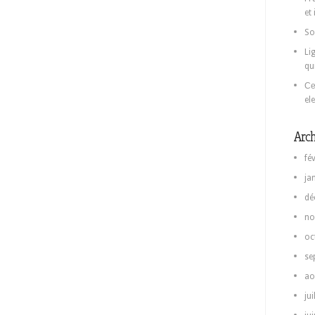
et
So
Li
qu
Се
el
Arch
fé
ja
dé
no
oc
se
ao
jui