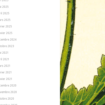
in 2025
i 2025
ril 2025
rs 2025
vrier 2025
nvier 2025
cembre 2024
tobre 2023
i 2021
ril 2021
rs 2021
vrier 2021
nvier 2021
cembre 2020
vembre 2020
tobre 2020