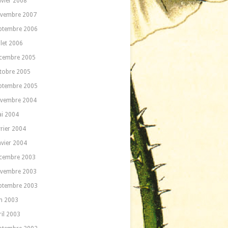
nvier 2008
vembre 2007
ptembre 2006
llet 2006
cembre 2005
tobre 2005
ptembre 2005
vembre 2004
i 2004
vrier 2004
nvier 2004
cembre 2003
vembre 2003
ptembre 2003
in 2003
ril 2003