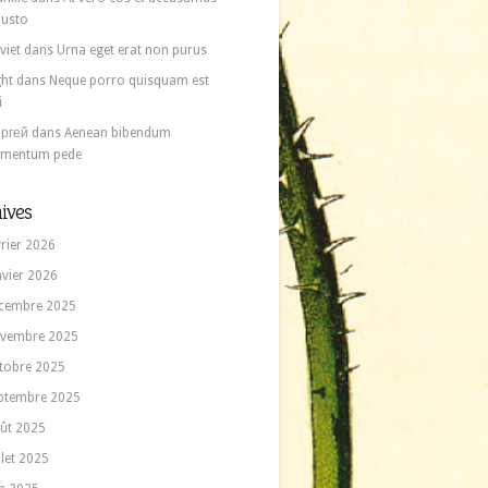
 iusto
viet
dans
Urna eget erat non purus
ght
dans
Neque porro quisquam est
i
ргей
dans
Aenean bibendum
ementum pede
ives
vrier 2026
nvier 2026
cembre 2025
vembre 2025
tobre 2025
ptembre 2025
ût 2025
llet 2025