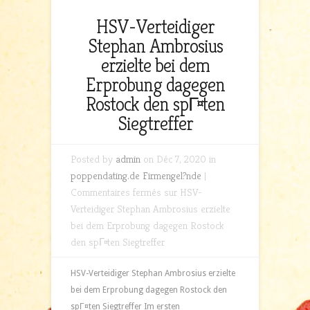
HSV-Verteidiger
Stephan Ambrosius
erzielte bei dem
Erprobung dagegen
Rostock den spГ¤ten
Siegtreffer
Posted by
admin
on Déc 7, 2020 in
poppendating.de Firmengel?nde
|
Commentaires fermés
sur HSV-
Verteidiger Stephan Ambrosius erzielte
bei dem Erprobung dagegen Rostock
den spГ¤ten Siegtreffer
HSV-Verteidiger Stephan Ambrosius erzielte
bei dem Erprobung dagegen Rostock den
spГ¤ten Siegtreffer Im ersten