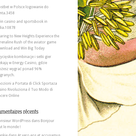
stbet w Polsce logowanie do
nta.3458
in casino and sportsbook in
dia.10878
aring to New Heights Experience the
renaline Rush of the aviator game
wnload and Win Big Today
ycięskie kombinacje i setki gier
ekają w Energy Casino, gdzie
żesz wygrać ponad 96%
granych.
ozioni a Portata di Click Sportaza
sino Rivoluziona il Tuo Modo di
ncere Online
mentaires récents
nsieur WordPress
dans
Bonjour
ut le monde !
ankie
dans
At vero eos et accusamus