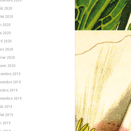
ptembre 2020
ût 2020
llet 2020
in 2020
i 2020
ril 2020
rs 2020
vrier 2020
nvier 2020
cembre 2019
vembre 2019
tobre 2019
ptembre 2019
ût 2019
llet 2019
in 2019