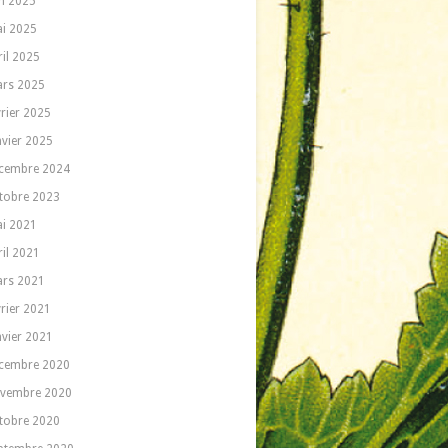
in 2025
i 2025
ril 2025
rs 2025
vrier 2025
nvier 2025
cembre 2024
tobre 2023
i 2021
ril 2021
rs 2021
vrier 2021
nvier 2021
cembre 2020
vembre 2020
tobre 2020