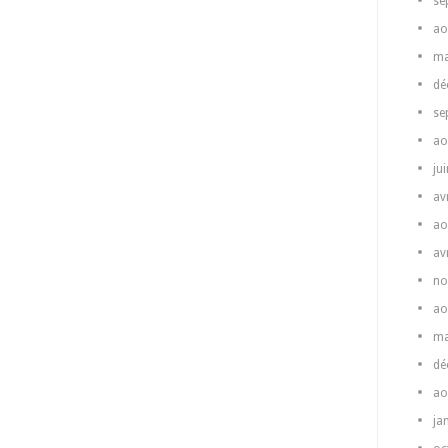
se
ao
ma
dé
se
ao
ju
av
ao
av
no
ao
ma
dé
ao
ja