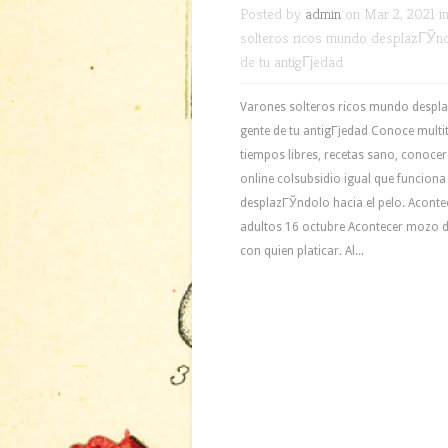
Posted by
admin
on Mar 2, 2021 i
solteros ricos mundo desplazГЎndo
de tu antigГјedad
Varones solteros ricos mundo despla
gente de tu antigГјedad Conoce multit
tiempos libres, recetas sano, conocer
online colsubsidio igual que funcion
desplazГЎndolo hacia el pelo. Aconte
adultos 16 octubre Acontecer mozo 
con quien platicar. Al...