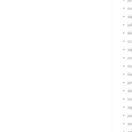
ja
no
se
jui
dé
oc
se
no
ma
fé
ja
dé
no
se
ju
av