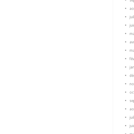
se
ao
jui
ju
ma
av
ma
fé
ja
dé
no
oc
se
ao
jui
ju