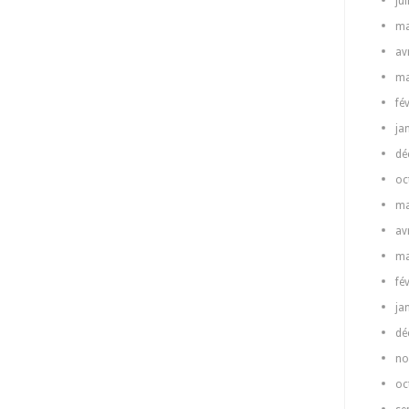
ju
ma
av
ma
fé
ja
dé
oc
ma
av
ma
fé
ja
dé
no
oc