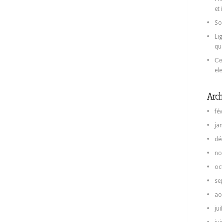
et
So
Li
qu
Се
el
Arch
fé
ja
dé
no
oc
se
ao
jui