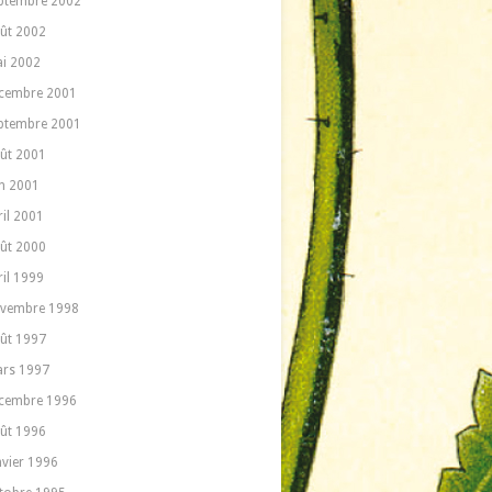
ptembre 2002
ût 2002
i 2002
cembre 2001
ptembre 2001
ût 2001
in 2001
ril 2001
ût 2000
ril 1999
vembre 1998
ût 1997
rs 1997
cembre 1996
ût 1996
nvier 1996