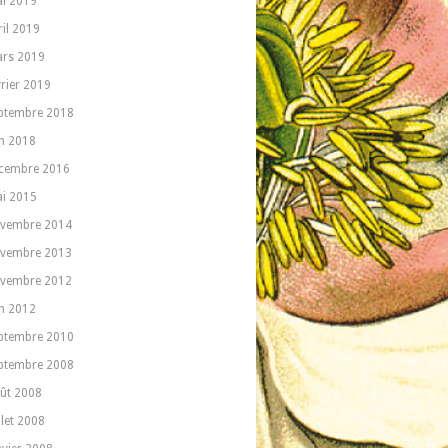
i 2019
ril 2019
rs 2019
vrier 2019
ptembre 2018
in 2018
cembre 2016
i 2015
vembre 2014
vembre 2013
vembre 2012
in 2012
ptembre 2010
ptembre 2008
ût 2008
llet 2008