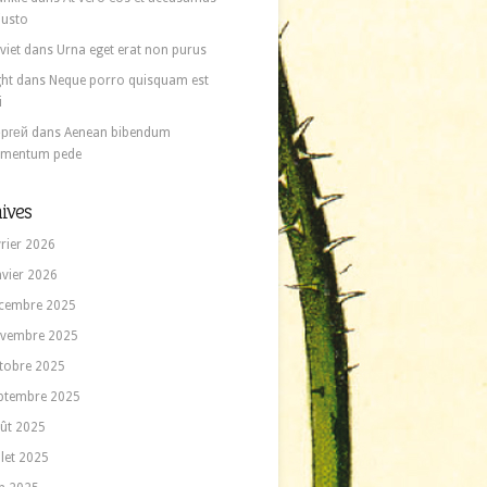
 iusto
viet
dans
Urna eget erat non purus
ght
dans
Neque porro quisquam est
i
ргей
dans
Aenean bibendum
ementum pede
ives
vrier 2026
nvier 2026
cembre 2025
vembre 2025
tobre 2025
ptembre 2025
ût 2025
llet 2025