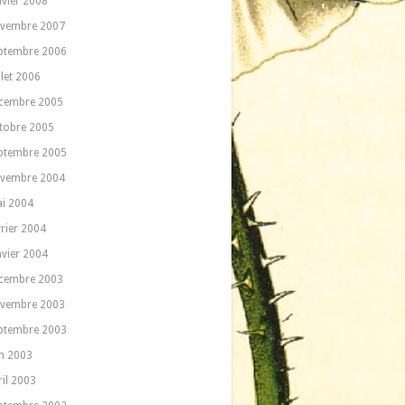
nvier 2008
vembre 2007
ptembre 2006
llet 2006
cembre 2005
tobre 2005
ptembre 2005
vembre 2004
i 2004
vrier 2004
nvier 2004
cembre 2003
vembre 2003
ptembre 2003
in 2003
ril 2003