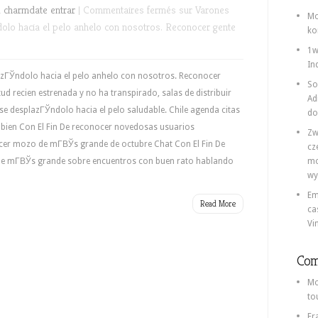
n
charmdate entrar
|
Commentaires fermés
sur Varones
Mo
lo hacia el pelo anhelo con nosotros. Reconocer gente
ko
1w
In
zГЎndolo hacia el pelo anhelo con nosotros. Reconocer
So
ud recien estrenada y no ha transpirado, salas de distribuir
Ad
se desplazГЎndolo hacia el pelo saludable. Chile agenda citas
do
a bien Con El Fin De reconocer novedosas usuarios
Zw
cer mozo de mГ­ВЎs grande de octubre Chat Con El Fin De
cz
de mГ­ВЎs grande sobre encuentros con buen rato hablando
mo
wy
Em
Read More
ca
Vi
Com
Mo
to
Fr