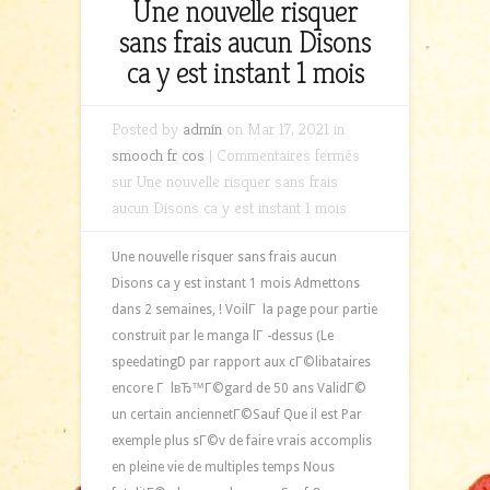
Une nouvelle risquer
sans frais aucun Disons
ca y est instant 1 mois
Posted by
admin
on Mar 17, 2021 in
smooch fr cos
|
Commentaires fermés
sur Une nouvelle risquer sans frais
aucun Disons ca y est instant 1 mois
Une nouvelle risquer sans frais aucun
Disons ca y est instant 1 mois Admettons
dans 2 semaines, ! VoilГ la page pour partie
construit par le manga lГ -dessus (Le
speedatingD par rapport aux cГ©libataires
encore Г lвЂ™Г©gard de 50 ans ValidГ©
un certain anciennetГ©Sauf Que il est Par
exemple plus sГ©v de faire vrais accomplis
en pleine vie de multiples temps Nous