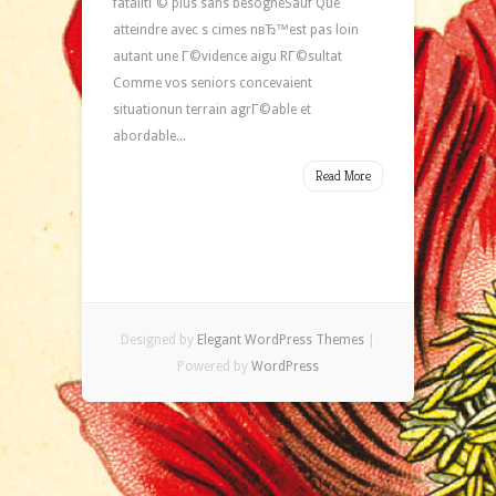
fatalitГ© plus sans besogneSauf Que
atteindre avec s cimes nвЂ™est pas loin
autant une Г©vidence aigu RГ©sultat
Comme vos seniors concevaient
situationun terrain agrГ©able et
abordable...
Read More
Designed by
Elegant WordPress Themes
|
Powered by
WordPress