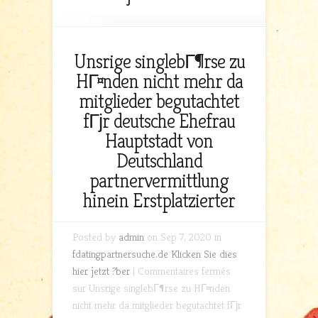
Unsrige singlebГ¶rse zu
HГ¤nden nicht mehr da
mitglieder begutachtet
fГјr deutsche Ehefrau
Hauptstadt von
Deutschland
partnervermittlung
hinein Erstplatzierter
Posted by
admin
on Sep 7, 2020 in
fdatingpartnersuche.de Klicken Sie dies
hier jetzt ?ber
|
Commentaires fermés
sur Unsrige singlebГ¶rse zu HГ¤nden
nicht mehr da mitglieder begutachtet fГјr