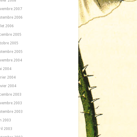
nvier 2008
vembre 2007
ptembre 2006
llet 2006
cembre 2005
tobre 2005
ptembre 2005
vembre 2004
i 2004
vrier 2004
nvier 2004
cembre 2003
vembre 2003
ptembre 2003
in 2003
ril 2003