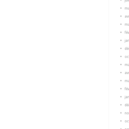
ju
ma
av
ma
fé
ja
dé
oc
ma
av
ma
fé
ja
dé
no
oc