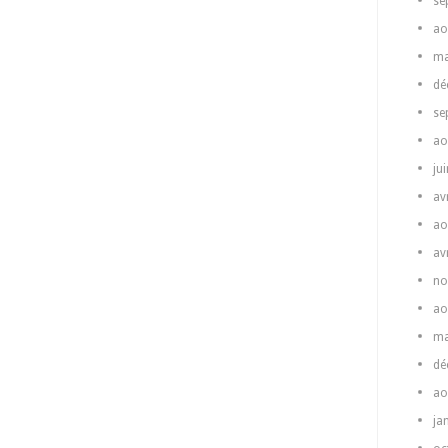
se
ao
ma
dé
se
ao
ju
av
ao
av
no
ao
ma
dé
ao
ja