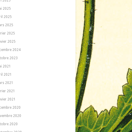
in 2025
i 2025
ril 2025
rs 2025
vrier 2025
nvier 2025
cembre 2024
tobre 2023
i 2021
ril 2021
rs 2021
vrier 2021
nvier 2021
cembre 2020
vembre 2020
tobre 2020