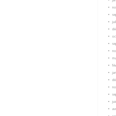
ja
no
se
jui
dé
oc
se
no
ma
fé
ja
dé
no
se
ju
av