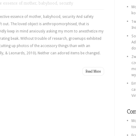
ve essence of mother, babyhood, security
Mo
ko
ective essence of mother, babyhood, security And safety
1w
ft out. The loved object is anthropomorphised, that is
In
ividly keep in mind anxiously asking my mom to anesthetize my
So
egrating beak. Without trouble of research, grownups exhibited
Ad
utting up photos of the accessory things than with an
do
y, & Leonards, 2010). Neither can adored items be changed.
Zw
cz
mo
Read More
wy
Em
ca
Vi
Com
Mo
to
Fr