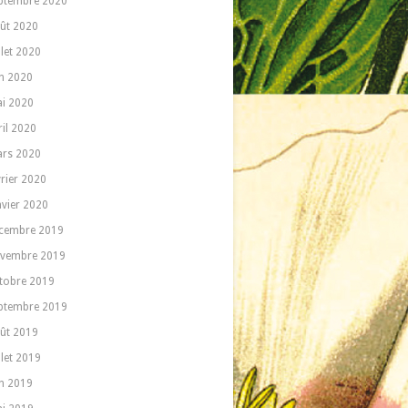
ptembre 2020
ût 2020
llet 2020
in 2020
i 2020
ril 2020
rs 2020
vrier 2020
nvier 2020
cembre 2019
vembre 2019
tobre 2019
ptembre 2019
ût 2019
llet 2019
in 2019