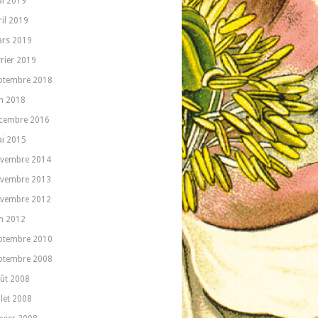
i 2019
ril 2019
rs 2019
vrier 2019
ptembre 2018
in 2018
cembre 2016
i 2015
vembre 2014
vembre 2013
vembre 2012
in 2012
ptembre 2010
ptembre 2008
ût 2008
llet 2008