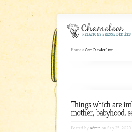
RELATIONS PRESSE DÉDIÉES 
Home
»
CamCrawler Live
Things which are imb
mother, babyhood, s
Posted by
admin
on Sep 25, 2020