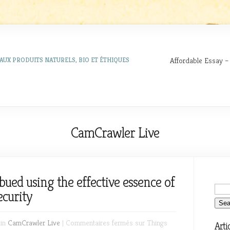
Affordable Essay –
AUX PRODUITS NATURELS, BIO ET ÉTHIQUES
CamCrawler Live
ued using the effective essence of
ecurity
 in
CamCrawler Live
|
Commentaires fermés
sur Things
Arti