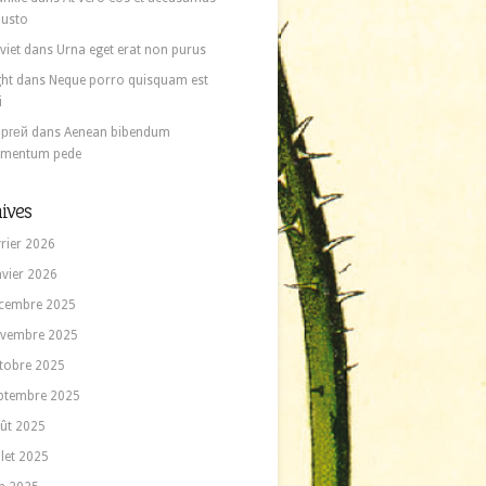
 iusto
viet
dans
Urna eget erat non purus
ght
dans
Neque porro quisquam est
i
ргей
dans
Aenean bibendum
ementum pede
ives
vrier 2026
nvier 2026
cembre 2025
vembre 2025
tobre 2025
ptembre 2025
ût 2025
llet 2025