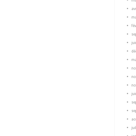
ma
av
ma
fé
se
ju
dé
ma
no
no
no
ju
se
se
ao
jui