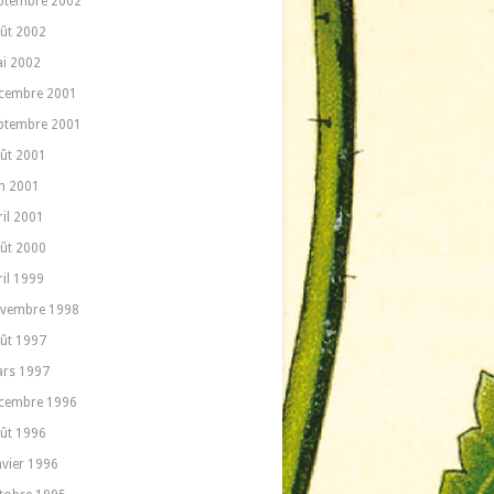
ptembre 2002
ût 2002
i 2002
cembre 2001
ptembre 2001
ût 2001
in 2001
ril 2001
ût 2000
ril 1999
vembre 1998
ût 1997
rs 1997
cembre 1996
ût 1996
nvier 1996