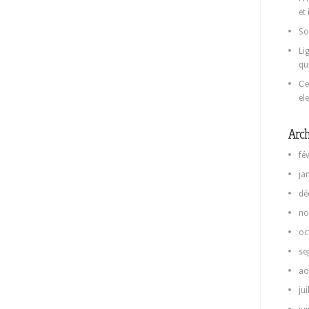
et
So
Li
qu
Се
el
Arch
fé
ja
dé
no
oc
se
ao
jui