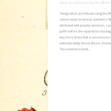
which are imbued using the effecti
Things which are imbued using the eff
cannot easily be shared, washed or le
attributed with peoples emotions. I v
puffin before she repaired his disint
way more stress that is unconscious c
unknown teddy (Hood, Bloom, Donnell
The scientists tricked...