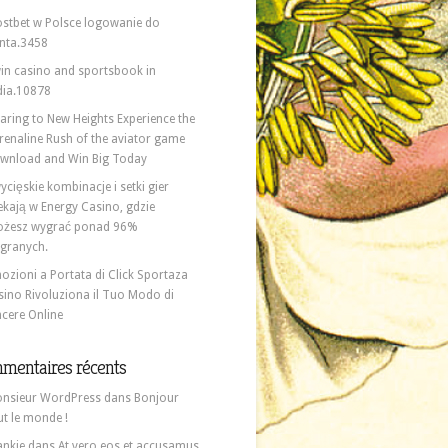
stbet w Polsce logowanie do
nta.3458
in casino and sportsbook in
dia.10878
aring to New Heights Experience the
renaline Rush of the aviator game
wnload and Win Big Today
ycięskie kombinacje i setki gier
ekają w Energy Casino, gdzie
żesz wygrać ponad 96%
granych.
ozioni a Portata di Click Sportaza
sino Rivoluziona il Tuo Modo di
ncere Online
mentaires récents
nsieur WordPress
dans
Bonjour
ut le monde !
ankie
dans
At vero eos et accusamus