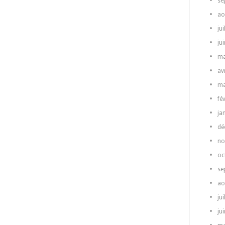
se
ao
jui
ju
ma
av
ma
fé
ja
dé
no
oc
se
ao
jui
ju